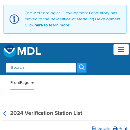
The Meteorological Development Laboratory has
moved to the new Office of Modeling Development.
Click
here
to learn more.
MDL
2024 Verification Station List -
Toggle Navigation
FrontPage
2024 Verification Station List
FrontPage
Details
Print